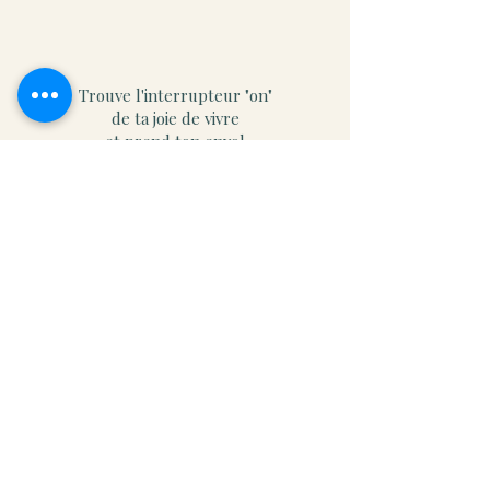
Trouve l'interrupteur "on"
de ta joie de vivre
et prend ton envol
Rejoins notre
mailing list
Pour recevoir : Nouvelles, dates
d'évènements à venir et plus...,