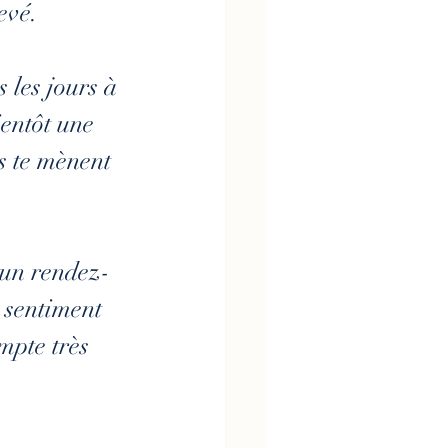
evé.
s les jours à 
entôt une 
s te mènent 
 un rendez-
 sentiment 
mpte très 