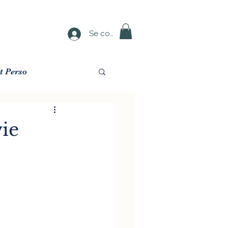
Se connecter
t Perso
vie