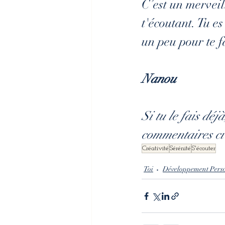
C’est un mervei
t'écoutant. Tu e
un peu pour te 
Nanou
Si tu le fais déj
commentaires ci
Créativité
Sérénité
S'écouter
Toi
Développement Pers