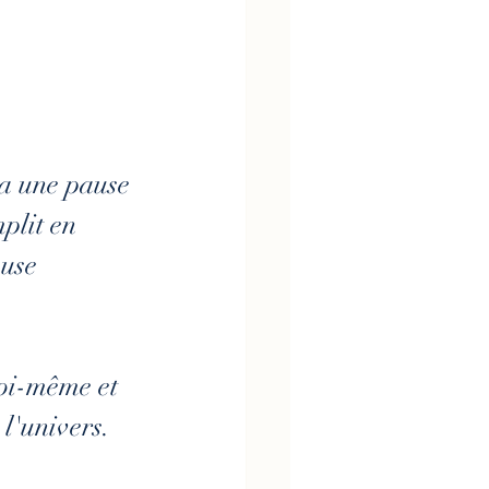
 a une pause 
plit en 
use 
toi-même et 
 l'univers.