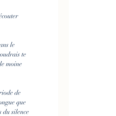
écouter 
ans le 
voudrais te 
le moine 
riode de 
longue que 
 du silence 