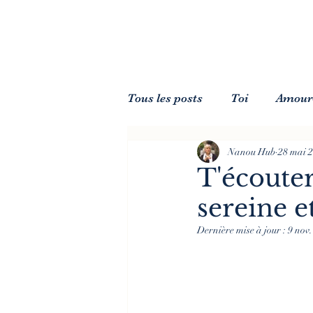
Tous les posts
Toi
Amour-
Nanou Hub
28 mai 
Traverser une crise
T'écouter
sereine et
Dernière mise à jour :
9 nov.