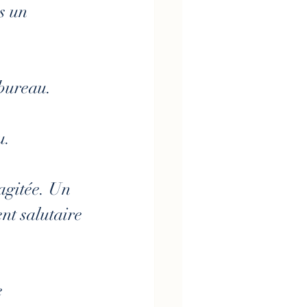
s un 
bureau. 
u.
agitée. Un 
nt salutaire 
 