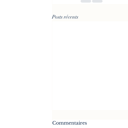
Posts récents
Que faire quand on se
Commentaires
sent seul/e ?