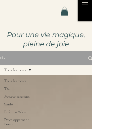
Pour u
ne vie magique,
pleine de joie
Blog
Tous les posts
Tous les posts
Toi
Amour-relations
Santé
Enfants-Ados
Développement
Perso