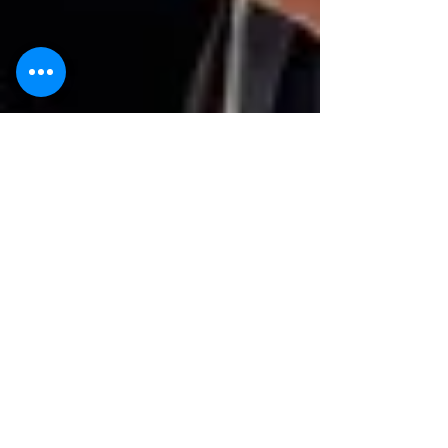
Nanou Hub
La clé pour
améliorer votre
futur.
Que pensez-vous de cette phrase de Jim
Rohn, qui était un grand mentor ?