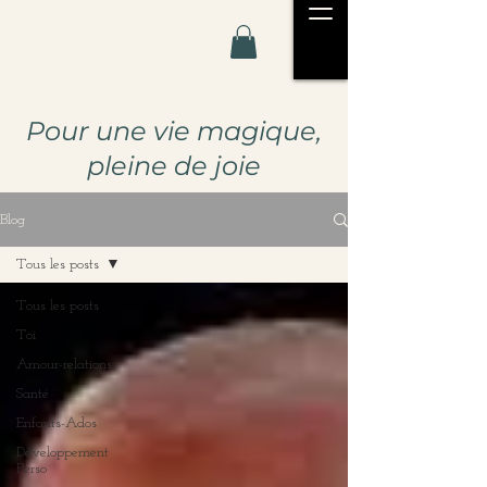
Pour u
ne vie magique,
pleine de joie
Blog
Tous les posts
Tous les posts
Toi
Amour-relations
Santé
Enfants-Ados
Développement
Perso